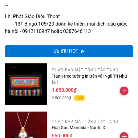
…
Lh: Phật Giáo Diệu Thoát
- 131 B ngõ 105/20 doãn kế thiện, mai dịch, cầu giấy,
hà nội - 0912110947 hoặc 0387646113
Ưu đãi HOT 🔥
PHÁP BẢO MẬT TÔNG TÂY TẠNG
Tranh treo tường in trên vải Ngũ Trí Như
Lai
1.650.000₫
2.500.000₫
-34%
PHÁP BẢO MẬT TÔNG TÂY TẠNG
Hộp Gau Mandala - Núi Tu Di
550.000₫