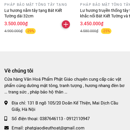
PHÁP BẢO MẬT TÔNG TÂY TẠNG
PHÁP BẢO MẬT TÔNG TÂ
Lư hương nằm tây tạng Bát Kiết
Lư hương truyền thống tây
Tường dài 32cm
khắc nổi Bát Kiết Tường và
Omanipadmehums dài 30 
3.500.000₫
3.450.000₫
4.900.000₫
4.580.000₫
-29%
-25%
Về chúng tôi
Cửa hàng Văn Hoá Phẩm Phật Giáo chuyên cung cấp các vật
phẩm cúng dường mật tông, tranh tượng , hương nhang đèn bơ
… trang sức , pháp bảo hộ thân …
Địa chỉ:
131 B ngõ 105/20 Doãn Kế Thiện, Mai Dịch Cầu
Giấy, Hà Nội
Số điện thoại:
0387646113 - 0912110947
Email:
phatgiaodieuthoat@gmail.com