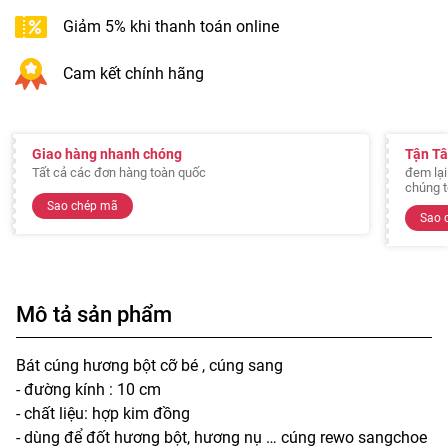
Giảm 5% khi thanh toán online
Cam kết chính hãng
Giao hàng nhanh chóng
Tận T
Tất cả các đơn hàng toàn quốc
đem lại
chúng t
Sao chép mã
Sao 
Mô tả sản phẩm
Bát cúng hương bột cỡ bé , cúng sang
- đường kính : 10 cm
- chất liệu: hợp kim đồng
- dùng để đốt hương bột, hương nụ … cúng rewo sangchoe