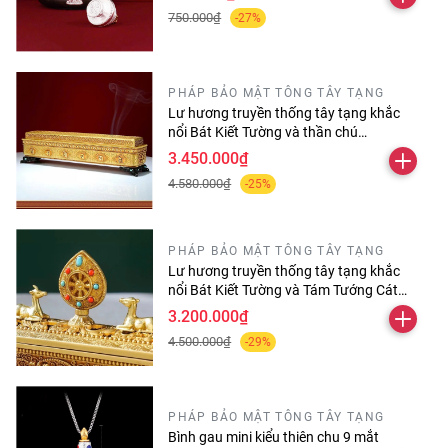
750.000₫
-27%
PHÁP BẢO MẬT TÔNG TÂY TẠNG
Lư hương truyền thống tây tạng khắc
nổi Bát Kiết Tường và thần chú
Omanipadmehums dài 30 cm
3.450.000₫
4.580.000₫
-25%
PHÁP BẢO MẬT TÔNG TÂY TẠNG
Lư hương truyền thống tây tạng khắc
nổi Bát Kiết Tường và Tám Tướng Cát
Tường
3.200.000₫
4.500.000₫
-29%
PHÁP BẢO MẬT TÔNG TÂY TẠNG
Bình gau mini kiểu thiên chu 9 mắt