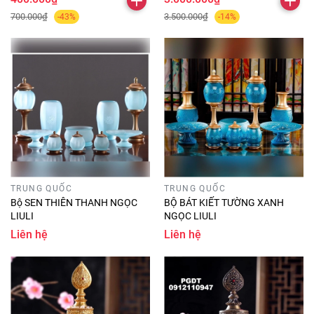
700.000₫
3.500.000₫
-43%
-14%
TRUNG QUỐC
TRUNG QUỐC
Bộ SEN THIÊN THANH NGỌC
BỘ BÁT KIẾT TƯỜNG XANH
LIULI
NGỌC LIULI
Liên hệ
Liên hệ