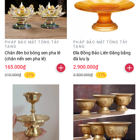
PHÁP BẢO MẬT TÔNG TÂY
PHÁP BẢO MẬT TÔNG TÂY
TẠNG
TẠNG
Chân đèn bơ bông sen pha lê
Đĩa Bồng Bảo Liên Đăng bằng
(chân nến sen pha lê)
đá lưu ly
165.000₫
2.900.000₫
210.000₫
3.500.000₫
-21%
-17%