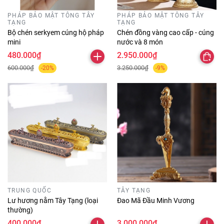
PHÁP BẢO MẬT TÔNG TÂY
PHÁP BẢO MẬT TÔNG TÂY
TẠNG
TẠNG
Bộ chén serkyem cúng hộ pháp
Chén đồng vàng cao cấp - cúng
mini
nước và 8 món
480.000₫
2.950.000₫
600.000₫
3.250.000₫
-20%
-9%
TRUNG QUỐC
TÂY TẠNG
Lư hương nằm Tây Tạng (loại
Đao Mã Đầu Minh Vương
thường)
400.000₫
3.000.000₫