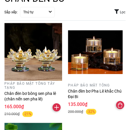
Sắp xếp:
Thứ tự
Lọc
PHÁP BẢO MẬT TÔNG TÂY
PHÁP BẢO MẬT TÔNG
TẠNG
Chân đèn bơ Pha Lê khắc Chú
Chân đèn bơ bông sen pha lê
Đại Bi
(chân nến sen pha lê)
135.000₫
165.000₫
200.000₫
-32%
210.000₫
-21%