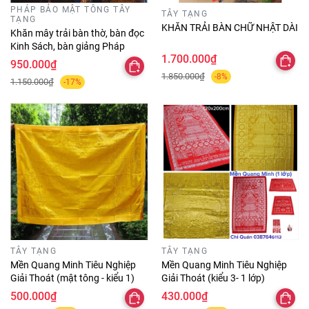
PHÁP BẢO MẬT TÔNG TÂY
TÂY TẠNG
TẠNG
KHĂN TRẢI BÀN CHỮ NHẬT DÀI
Khăn mây trải bàn thờ, bàn đọc
Kinh Sách, bàn giảng Pháp
1.700.000₫
950.000₫
1.850.000₫
-8%
1.150.000₫
-17%
TÂY TẠNG
TÂY TẠNG
Mền Quang Minh Tiêu Nghiệp
Mền Quang Minh Tiêu Nghiệp
Giải Thoát (mật tông - kiểu 1)
Giải Thoát (kiểu 3- 1 lớp)
500.000₫
430.000₫