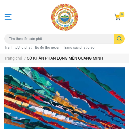
0
Tranh tượng phật
Bộ đồ thờ nepal
Trang sức phật giáo
Trang chủ
/
CỜ KHĂN PHAN LỌNG MỀN QUANG MINH