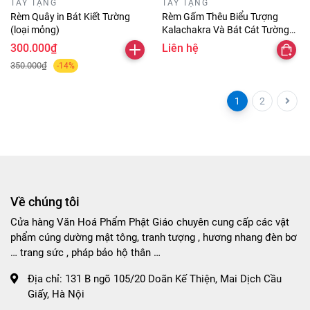
TÂY TẠNG
TÂY TẠNG
Rèm Quây in Bát Kiết Tường
Rèm Gấm Thêu Biểu Tượng
(loại mỏng)
Kalachakra Và Bát Cát Tường
Kết Hợp
300.000₫
Liên hệ
350.000₫
-14%
1
2
Về chúng tôi
Cửa hàng Văn Hoá Phẩm Phật Giáo chuyên cung cấp các vật
phẩm cúng dường mật tông, tranh tượng , hương nhang đèn bơ
… trang sức , pháp bảo hộ thân …
Địa chỉ:
131 B ngõ 105/20 Doãn Kế Thiện, Mai Dịch Cầu
Giấy, Hà Nội