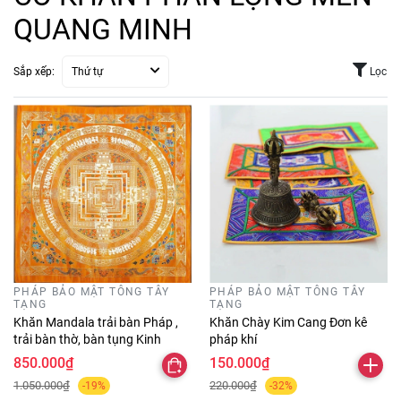
QUANG MINH
Sắp xếp:
Thứ tự
Lọc
PHÁP BẢO MẬT TÔNG TÂY
PHÁP BẢO MẬT TÔNG TÂY
TẠNG
TẠNG
Khăn Mandala trải bàn Pháp ,
Khăn Chày Kim Cang Đơn kê
trải bàn thờ, bàn tụng Kinh
pháp khí
850.000₫
150.000₫
1.050.000₫
220.000₫
-19%
-32%