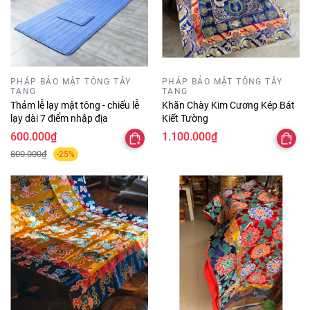
PHÁP BẢO MẬT TÔNG TÂY
PHÁP BẢO MẬT TÔNG TÂY
TẠNG
TẠNG
Thảm lễ lạy mật tông - chiếu lễ
Khăn Chày Kim Cương Kép Bát
lạy dài 7 điểm nhập địa
Kiết Tường
600.000₫
1.100.000₫
800.000₫
-25%