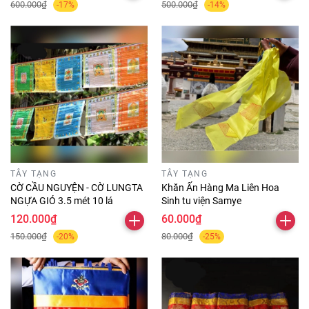
600.000₫
500.000₫
-17%
-14%
TÂY TẠNG
TÂY TẠNG
CỜ CẦU NGUYỆN - CỜ LUNGTA
Khăn Ấn Hàng Ma Liên Hoa
NGỰA GIÓ 3.5 mét 10 lá
Sinh tu viện Samye
120.000₫
60.000₫
150.000₫
80.000₫
-20%
-25%