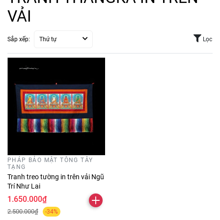
VẢI
Sắp xếp:
Thứ tự
Lọc
PHÁP BẢO MẬT TÔNG TÂY
TẠNG
Tranh treo tường in trên vải Ngũ
Trí Như Lai
1.650.000₫
2.500.000₫
-34%