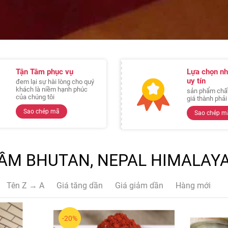
Tận Tâm phục vụ
Lựa chọn nh
uy tín
đem lại sự hài lòng cho quý
khách là niềm hạnh phúc
sản phẩm chất
của chúng tôi
giá thành phả
Sao chép mã
Sao chép m
ẦM BHUTAN, NEPAL HIMALAY
Tên Z → A
Giá tăng dần
Giá giảm dần
Hàng mới
-20%