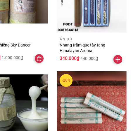
ẤN ĐỘ
thiêng Sky Dancer
Nhang trầm que tây tạng
Himalayan Aroma
₫
1.000.000₫
340.000₫
440.000₫
-20%