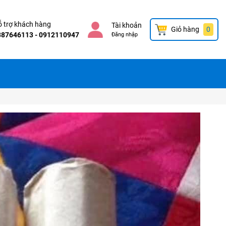
 trợ khách hàng
Tài khoản
Giỏ hàng
0
387646113 - 0912110947
Đăng nhập