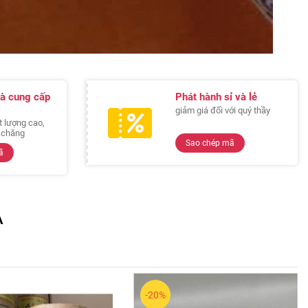
à cung cấp
Phát hành sỉ và lẻ
giảm giá đối với quý thầy
 lượng cao,
i chăng
Sao chép mã
ã
A
-20%