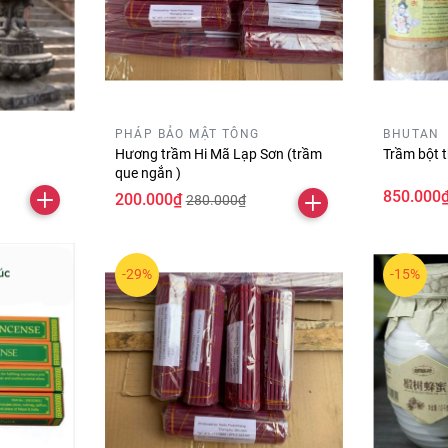
PHÁP BẢO MẬT TÔNG
BHUTAN
Hương trầm Hi Mã Lạp Sơn (trầm
Trầm bột 
que ngắn )
850.000
200.000₫
280.000₫
-29%
-15%