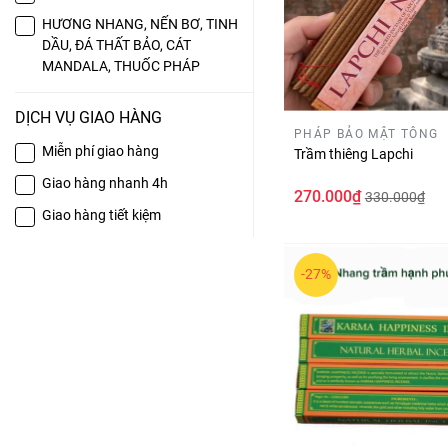
HƯƠNG NHANG, NẾN BƠ, TINH
DẦU, ĐÁ THẤT BẢO, CÁT
MANDALA, THUỐC PHÁP
DỊCH VỤ GIAO HÀNG
PHÁP BẢO MẬT TÔNG
Miễn phí giao hàng
Trầm thiêng Lapchi
Giao hàng nhanh 4h
270.000₫
330.000₫
Giao hàng tiết kiệm
-27%