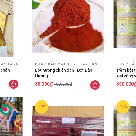
TÂY TẠNG
PHÁP BẢO MẬT TÔNG TÂY TẠNG
PHÁP BẢ
 chân
Bột hương chiên đàn - Bột Đàn
Trầm bột t
Hương
loại vàng 
80.000₫
850.000
100.000₫
-29%
-15%