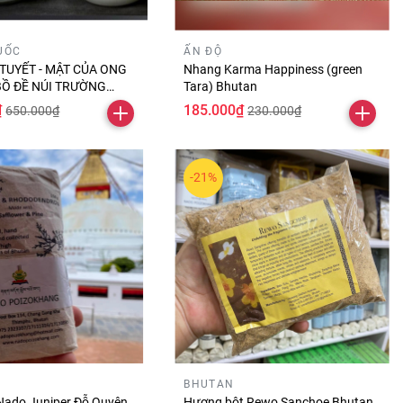
UỐC
ẤN ĐỘ
TUYẾT - MẬT CỦA ONG
Nhang Karma Happiness (green
BỒ ĐỀ NÚI TRƯỜNG
Tara) Bhutan
 1,4kg)
₫
185.000₫
650.000₫
230.000₫
-21%
BHUTAN
Nado Juniper Đỗ Quyên
Hương bột Rewo Sanchoe Bhutan