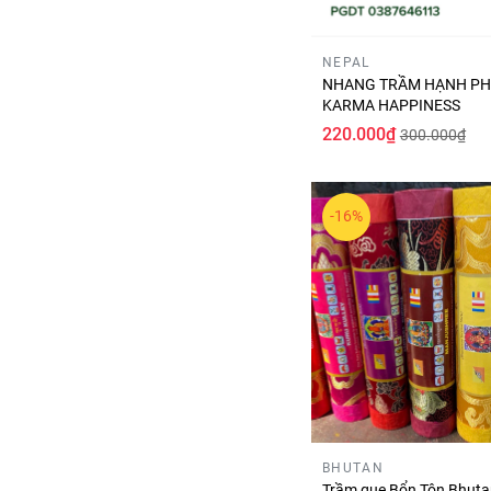
NEPAL
NHANG TRẦM HẠNH P
KARMA HAPPINESS
220.000₫
300.000₫
-16%
BHUTAN
Trầm que Bổn Tôn Bhuta