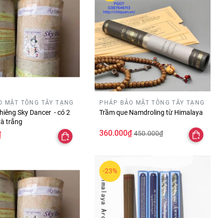
O MẬT TÔNG TÂY TẠNG
PHÁP BẢO MẬT TÔNG TÂY TẠNG
hiêng Sky Dancer - có 2
Trầm que Namdroling từ Himalaya
và trắng
360.000₫
450.000₫
₫
-23%