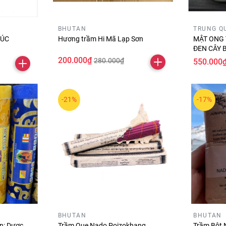
BHUTAN
TRUNG Q
HÚC
Hương trầm Hi Mã Lạp Sơn
MẬT ONG 
ĐEN CÂY 
BẠCH ( hũ
200.000₫
280.000₫
550.000
-21%
-17%
BHUTAN
BHUTAN
n: Dược
Trầm Que Nado Poizokhang
Trầm Bột 