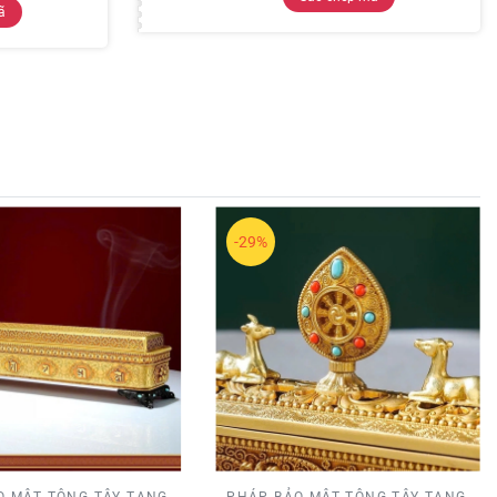
ã
-29%
O MẬT TÔNG TÂY TẠNG
PHÁP BẢO MẬT TÔNG TÂY TẠNG