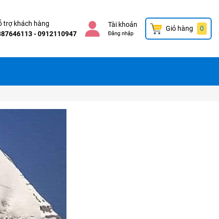
 trợ khách hàng
Tài khoản
Giỏ hàng
0
387646113 - 0912110947
Đăng nhập