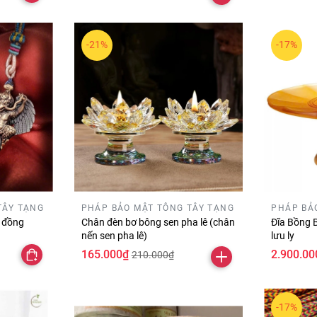
-21%
-17%
TÂY TẠNG
PHÁP BẢO MẬT TÔNG TÂY TẠNG
PHÁP BẢ
g đồng
Chân đèn bơ bông sen pha lê (chân
Đĩa Bồng 
nến sen pha lê)
lưu ly
165.000₫
2.900.00
210.000₫
-17%