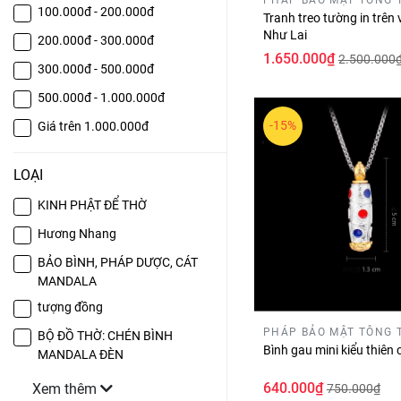
100.000đ - 200.000đ
Tranh treo tường in trên 
Như Lai
200.000đ - 300.000đ
1.650.000₫
2.500.000
300.000đ - 500.000đ
500.000đ - 1.000.000đ
-15%
Giá trên 1.000.000đ
LOẠI
KINH PHẬT ĐỂ THỜ
Hương Nhang
BẢO BÌNH, PHÁP DƯỢC, CÁT
MANDALA
tượng đồng
PHÁP BẢO MẬT TÔNG 
BỘ ĐỒ THỜ: CHÉN BÌNH
Bình gau mini kiểu thiên
MANDALA ĐÈN
640.000₫
Xem thêm
750.000₫