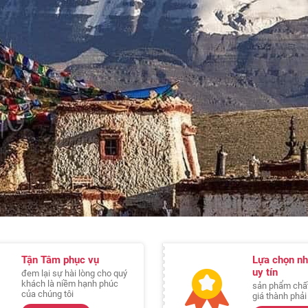
Tận Tâm phục vụ
Lựa chọn nh
uy tín
đem lại sự hài lòng cho quý
khách là niềm hạnh phúc
sản phẩm chất
của chúng tôi
giá thành phả