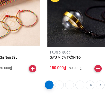
G
TRUNG QUỐC
Chỉ Ngũ Sắc
GA’U MICA TRÒN TO
150.000₫
30.000₫
180.000₫
1
2
3
...
16