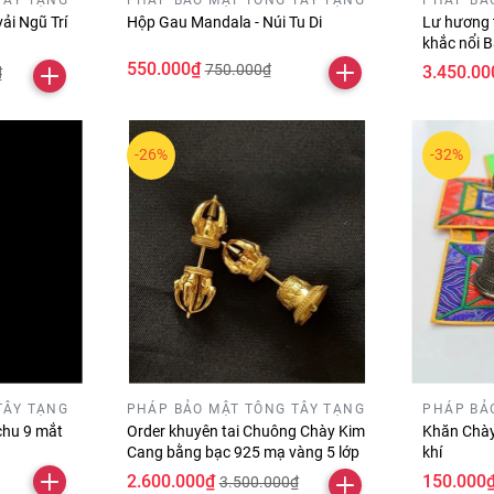
vải Ngũ Trí
Hộp Gau Mandala - Núi Tu Di
Lư hương 
khắc nổi B
chú Oman
550.000₫
750.000₫
3.450.00
₫
-26%
-32%
TÂY TẠNG
PHÁP BẢO MẬT TÔNG TÂY TẠNG
PHÁP BẢ
 chu 9 mắt
Order khuyên tai Chuông Chày Kim
Khăn Chày
Cang bằng bạc 925 mạ vàng 5 lớp
khí
2.600.000₫
150.000
3.500.000₫