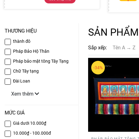
SẢN PHẨM
THƯƠNG HIỆU
thành đô
Sắp xếp:
Tên A → Z
Pháp Bảo Hộ Thân
Pháp bảo mật tông Tây Tạng
-34%
Chữ Tây tạng
Đài Loan
Xem thêm
MỨC GIÁ
Giá dưới 10.000₫
10.000₫ - 100.000đ
PHÁP BẢO MẬT TÔNG 