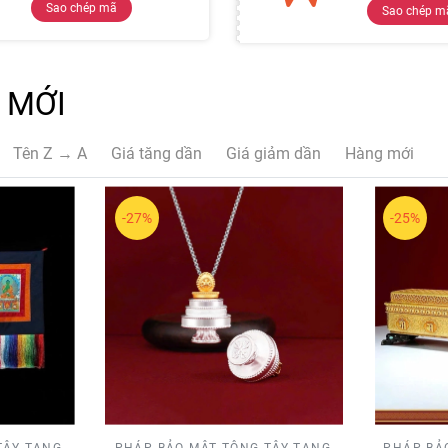
Sao chép mã
Sao chép m
 MỚI
Tên Z → A
Giá tăng dần
Giá giảm dần
Hàng mới
-27%
-25%
TÂY TẠNG
PHÁP BẢO MẬT TÔNG TÂY TẠNG
PHÁP BẢ