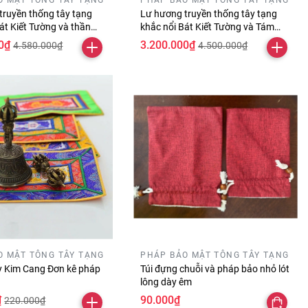
truyền thống tây tạng
Lư hương truyền thống tây tạng
át Kiết Tường và thần
khắc nổi Bát Kiết Tường và Tám
ipadmehums dài 30 cm
Tướng Cát Tường
0₫
3.200.000₫
4.580.000₫
4.500.000₫
O MẬT TÔNG TÂY TẠNG
PHÁP BẢO MẬT TÔNG TÂY TẠNG
 Kim Cang Đơn kê pháp
Túi đựng chuỗi và pháp bảo nhỏ lót
lông dày êm
₫
90.000₫
220.000₫