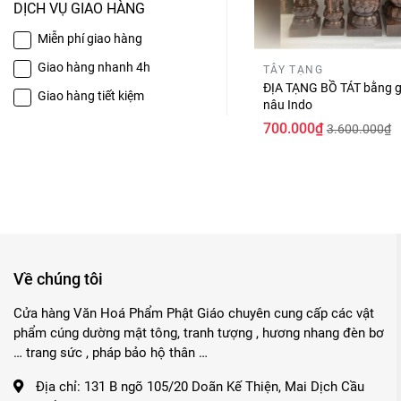
DỊCH VỤ GIAO HÀNG
Miễn phí giao hàng
Giao hàng nhanh 4h
TÂY TẠNG
ĐỊA TẠNG BỒ TÁT bằng g
Giao hàng tiết kiệm
nâu Indo
700.000₫
3.600.000₫
Về chúng tôi
Cửa hàng Văn Hoá Phẩm Phật Giáo chuyên cung cấp các vật
phẩm cúng dường mật tông, tranh tượng , hương nhang đèn bơ
… trang sức , pháp bảo hộ thân …
Địa chỉ:
131 B ngõ 105/20 Doãn Kế Thiện, Mai Dịch Cầu