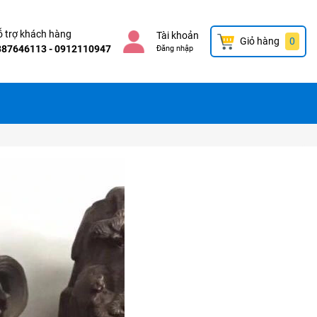
 trợ khách hàng
Tài khoản
Giỏ hàng
0
387646113 - 0912110947
Đăng nhập