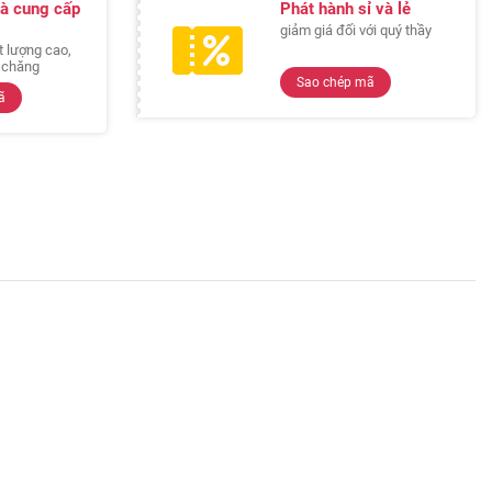
à cung cấp
Phát hành sỉ và lẻ
giảm giá đối với quý thầy
 lượng cao,
i chăng
Sao chép mã
ã