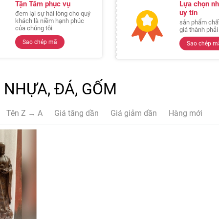
Tận Tâm phục vụ
Lựa chọn nh
uy tín
đem lại sự hài lòng cho quý
khách là niềm hạnh phúc
sản phẩm chất
của chúng tôi
giá thành phả
Sao chép mã
Sao chép m
 NHỰA, ĐÁ, GỐM
Tên Z → A
Giá tăng dần
Giá giảm dần
Hàng mới