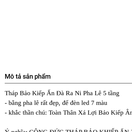
Mô tả sản phẩm
Tháp Bảo Kiếp Ấn Đà Ra Ni Pha Lê 5 tầng

- bằng pha lê rất đẹp, đế đèn led 7 màu

- khắc thần chú: Toàn Thân Xá Lợi Bảo Kiếp Ân
Ý nghĩa: CÔNG ĐỨC THÁP BẢO KHIẾP ẤN X