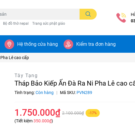
Hỗ
0
Bộ đồ thờ nepal
Trang sức phật giáo
Hệ thống cửa hàng
Kiểm tra đơn hàng
 Pha Lê cao cấp
Tây Tạng
Tháp Bảo Kiếp Ấn Đà Ra Ni Pha Lê cao c
Tình trạng:
Còn hàng
|
Mã SKU:
PVN289
1.750.000₫
2.100.000₫
-17%
(Tiết kiệm
350.000₫
)