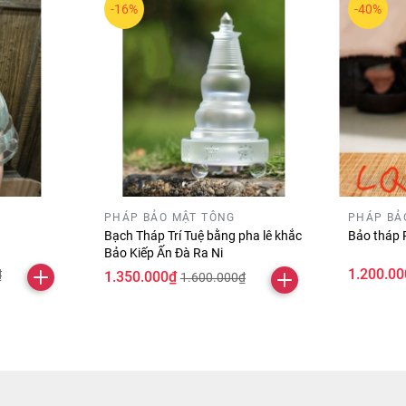
-16%
-40%
PHÁP BẢO MẬT TÔNG
PHÁP BẢ
Bạch Tháp Trí Tuệ bằng pha lê khắc
Bảo tháp 
Bảo Kiếp Ấn Đà Ra Ni
1.200.00
₫
1.350.000₫
1.600.000₫