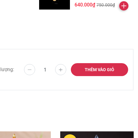
640.000₫
750.000₫
n, hay những loài trùng khác, mà chỉ tạm đến dưới
 vào chỗ tháp đang bị nghiêng, do bởi công đức n
 lượng:
THÊM VÀO GIỎ