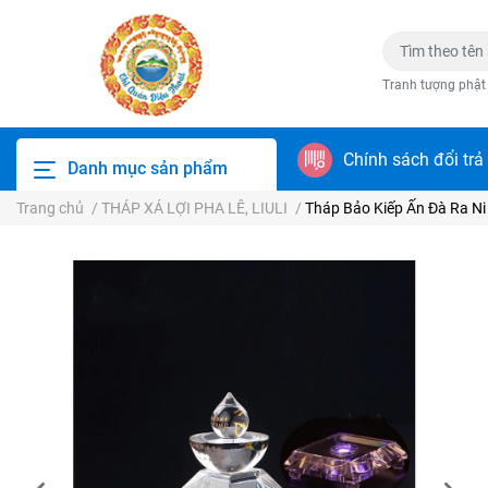
Tranh tượng phật
Chính sách đổi trả
Danh mục sản phẩm
Trang chủ
/
THÁP XÁ LỢI PHA LÊ, LIULI
/
Tháp Bảo Kiếp Ấn Đà Ra Ni