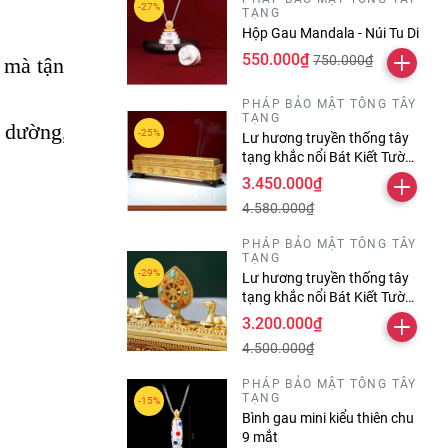
TẠNG
Hộp Gau Mandala - Núi Tu Di
550.000₫
750.000₫
mà tận lực tạo tháp và an trí thần chú ( Bảo Khiế
PHÁP BẢO MẬT TÔNG TÂY
TẠNG
ờng, lễ bái, và đi vòng bên phải, thì do bởi công
Lư hương truyền thống tây
tạng khắc nổi Bát Kiết Tường
và thần chú
3.450.000₫
Omanipadmehums dài 30
4.580.000₫
cm
PHÁP BẢO MẬT TÔNG TÂY
TẠNG
Lư hương truyền thống tây
tạng khắc nổi Bát Kiết Tường
và Tám Tướng Cát Tường
3.200.000₫
4.500.000₫
PHÁP BẢO MẬT TÔNG TÂY
TẠNG
Bình gau mini kiểu thiên chu
9 mắt