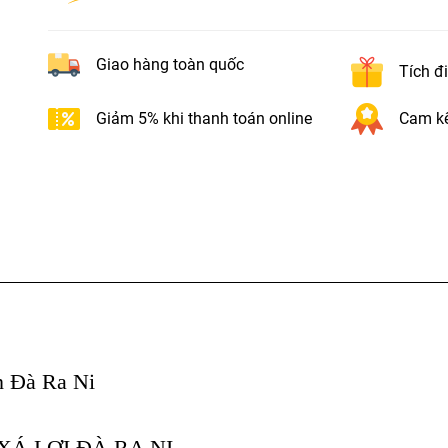
Giao hàng toàn quốc
Tích đ
Giảm 5% khi thanh toán online
Cam kế
 Đà Ra Ni

Á LỢI ĐÀ RA NI
