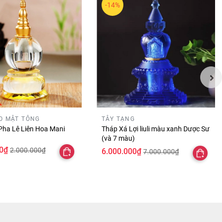
-14%
O MẬT TÔNG
TÂY TẠNG
Pha Lê Liên Hoa Mani
Tháp Xá Lợi liuli màu xanh Dược Sư
(và 7 màu)
0₫
2.000.000₫
6.000.000₫
7.000.000₫