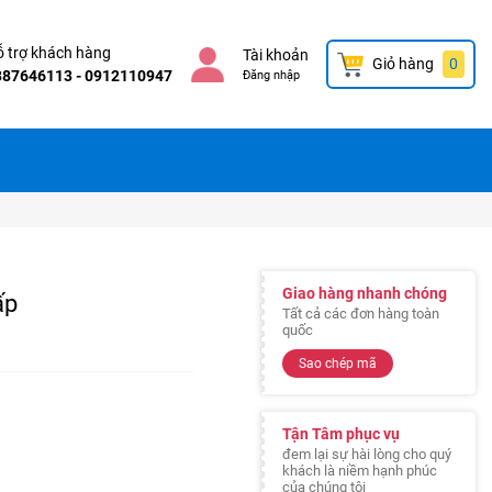
 trợ khách hàng
Tài khoản
Giỏ hàng
0
387646113 - 0912110947
Đăng nhập
Giao hàng nhanh chóng
ấp
Tất cả các đơn hàng toàn
quốc
Sao chép mã
Tận Tâm phục vụ
đem lại sự hài lòng cho quý
khách là niềm hạnh phúc
của chúng tôi