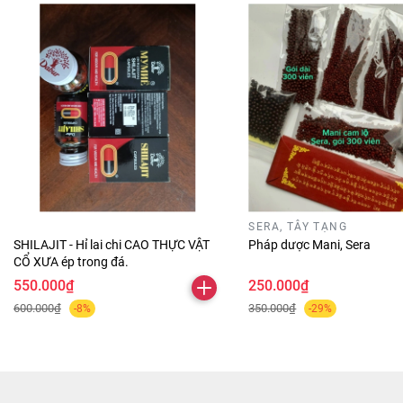
SERA, TÂY TẠNG
SHILAJIT - Hỉ lai chi CAO THỰC VẬT
Pháp dược Mani, Sera
CỔ XƯA ép trong đá.
550.000₫
250.000₫
600.000₫
350.000₫
-8%
-29%