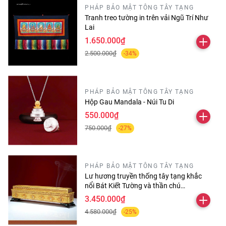
PHÁP BẢO MẬT TÔNG TÂY TẠNG
Tranh treo tường in trên vải Ngũ Trí Như
Lai
1.650.000₫
2.500.000₫
-34%
PHÁP BẢO MẬT TÔNG TÂY TẠNG
Hộp Gau Mandala - Núi Tu Di
550.000₫
750.000₫
-27%
PHÁP BẢO MẬT TÔNG TÂY TẠNG
Lư hương truyền thống tây tạng khắc
nổi Bát Kiết Tường và thần chú
Omanipadmehums dài 30 cm
3.450.000₫
4.580.000₫
-25%