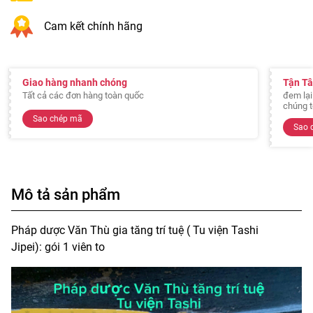
Cam kết chính hãng
Giao hàng nhanh chóng
Tận T
Tất cả các đơn hàng toàn quốc
đem lại
chúng t
Sao chép mã
Sao 
Mô tả sản phẩm
Pháp dược Văn Thù gia tăng trí tuệ ( Tu viện Tashi
Jipei): gói 1 viên to