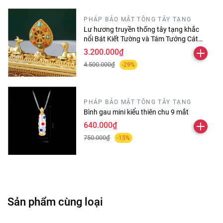
PHÁP BẢO MẬT TÔNG TÂY TẠNG
Lư hương truyền thống tây tạng khắc
nổi Bát Kiết Tường và Tám Tướng Cát
Tường
3.200.000₫
4.500.000₫
-29%
PHÁP BẢO MẬT TÔNG TÂY TẠNG
Bình gau mini kiểu thiên chu 9 mắt
640.000₫
750.000₫
-15%
Sản phẩm cùng loại