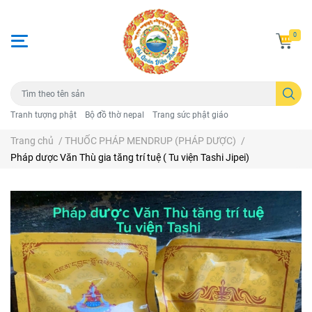
0
Tranh tượng phật
Bộ đồ thờ nepal
Trang sức phật giáo
Trang chủ
/
THUỐC PHÁP MENDRUP (PHÁP DƯỢC)
/
Pháp dược Văn Thù gia tăng trí tuệ ( Tu viện Tashi Jipei)