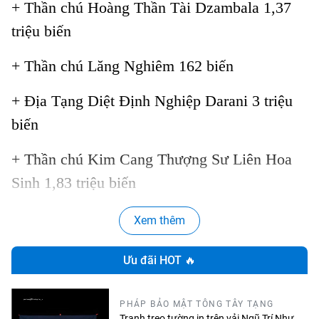
+ Thần chú Hoàng Thần Tài Dzambala 1,37
triệu biến
+ Thần chú Lăng Nghiêm 162 biến
+ Địa Tạng Diệt Định Nghiệp Darani 3 triệu
biến
+ Thần chú Kim Cang Thượng Sư Liên Hoa
Sinh 1,83 triệu biến
+ Thánh hiệu A Di Đà 990.000 biến
Xem thêm
+ Thần chú Tara Xanh 1,08 triệu biến
Ưu đãi HOT 🔥
+ Thần chú Phật trường thọ 240.000 biến
PHÁP BẢO MẬT TÔNG TÂY TẠNG
Tranh treo tường in trên vải Ngũ Trí Như