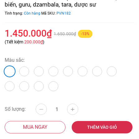
biến, guru, dzambala, tara, dược sư
Tình trạng:
Còn hàng
Mã SKU:
PVN182
1.450.000₫
1.650.000₫
-13%
(Tiết kiệm
200.000₫
)
Màu sắc:
Số lượng:
MUA NGAY
THÊM VÀO GIỎ