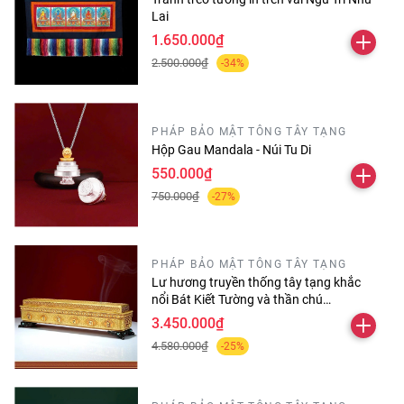
+ Thần chú Manjusri 2,25 triệu biến
Lai
1.650.000₫
+ Thần chú Thất Phật Dược sư 30.000 biến
2.500.000₫
-34%
+ Thần chú Vajrasattva Kim Cang Tát Đoả
3,51 triệu
PHÁP BẢO MẬT TÔNG TÂY TẠNG
Hộp Gau Mandala - Núi Tu Di
Ngoài ra có thể đặt thêm các loại thần chú
550.000₫
khác theo yêu cầu
750.000₫
-27%
Lh: Phật Giáo Diệu Thoát
PHÁP BẢO MẬT TÔNG TÂY TẠNG
- 131 B ngõ 105/20 doãn kế thiện, mai dịch,
Lư hương truyền thống tây tạng khắc
nổi Bát Kiết Tường và thần chú
cầu giấy, hà nội -
0912110947
/
0387646113
Omanipadmehums dài 30 cm
3.450.000₫
4.580.000₫
-25%