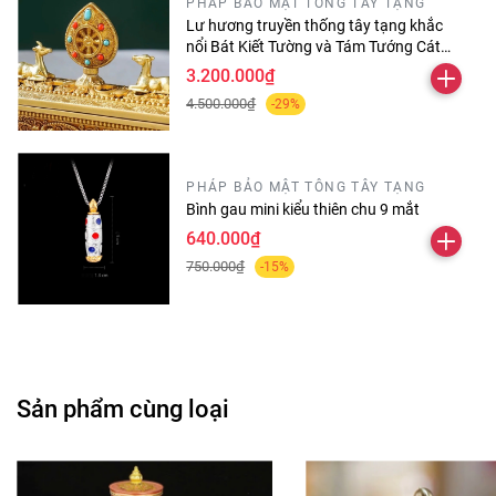
PHÁP BẢO MẬT TÔNG TÂY TẠNG
Lư hương truyền thống tây tạng khắc
nổi Bát Kiết Tường và Tám Tướng Cát
Tường
3.200.000₫
4.500.000₫
-29%
PHÁP BẢO MẬT TÔNG TÂY TẠNG
Bình gau mini kiểu thiên chu 9 mắt
640.000₫
750.000₫
-15%
Sản phẩm cùng loại