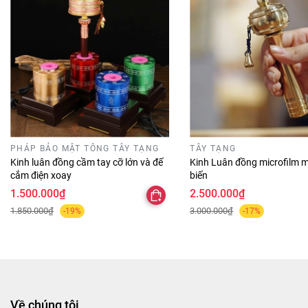
PHÁP BẢO MẬT TÔNG TÂY TẠNG
TÂY TẠNG
Kinh luân đồng cầm tay cỡ lớn và đế
Kinh Luân đồng microfilm mi
cắm điện xoay
biến
1.500.000₫
2.500.000₫
1.850.000₫
3.000.000₫
-19%
-17%
Về chúng tôi