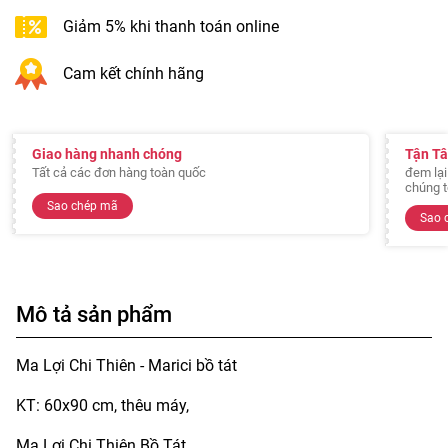
Giảm 5% khi thanh toán online
Cam kết chính hãng
Giao hàng nhanh chóng
Tận T
Tất cả các đơn hàng toàn quốc
đem lại
chúng t
Sao chép mã
Sao 
Mô tả sản phẩm
Ma Lợi Chi Thiên - Marici bồ tát
KT: 60x90 cm, thêu máy,
Ma Lợi Chi Thiên Bồ Tát