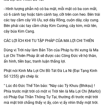
- Hình tượng phẫn nộ có ba mặt, mỗi mặt có ba con mắt,
có 6 cánh tay hoặc tám cánh tay, cỡi trên con heo. Bên trái
các tay cầm cây Vô Ưu, sợi dây Rồng, cuộn dây, cây cung.
Bên phải các tay cầm chày Kim Cương, cây kim, mũi tên,
cây búa Kim Cang.
CÁC LỢI ÍCH KHI TU TẬP PHÁP CỦA MA LỢI CHI THIÊN
Dùng vị Trời này làm Bản Tôn của Pháp tu thì xưng là Ma
Lợi Chi Thiên Pháp ắt sẽ được các Công Đức về hộ thân,
ẩn hình, tiền bạc, tranh luận thắng lợi.
Phật nói Kinh Ma Lợi Chi Bồ Tát Đà La Ni (Đại Tạng Kinh
Số 1255) ghi chép là:
" Lúc đó Đức Thế Tôn bảo: “Này các Tỳ Khưu (Bhikṣu) !
Phía trước mặt trời có một vị Trời tên là Ma Lợi Chi (Marīci)
có Pháp Đại Thần Thông Tự Tại, thường đi trước mặt trời
mà mặt trời chẳng thấy vị ấy, còn vị ấy nhìn thấy mặt trời.