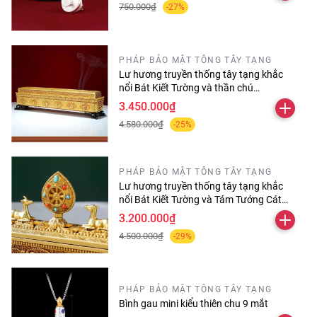
thể bịa chuyện dối trá con, không người nào có thể trói
750.000₫
-27%
buộc con, không người nào có thể nợ nần tài vật của con,
không người nào có thể trách phạt con, cũng chẳng bị Oan
Gia có dịp hãm hại con”.
PHÁP BẢO MẬT TÔNG TÂY TẠNG
Lư hương truyền thống tây tạng khắc
Chú này có Đại Thần Lực, thành tựu chỗ làm, phá tất cả
nổi Bát Kiết Tường và thần chú
ác. Nếu dùng Kết Giới (Sīma-bandha) thì trong vòng 100
Omanipadmehums dài 30 cm
3.450.000₫
Do Tuần, tất cả các ác không dám đi vào”
4.580.000₫
-25%
Khi ấy Đức Thế Tôn liền nói Chú là:
PHÁP BẢO MẬT TÔNG TÂY TẠNG
Namo buddhāya
Lư hương truyền thống tây tạng khắc
Namo dharmāya
nổi Bát Kiết Tường và Tám Tướng Cát
Namo saṃghāya
Tường
3.200.000₫
Tadyathā: Arka maṣi, marka maṣi, sudhā maṣi , jvala maṣi,
4.500.000₫
-29%
mahā-jvalamaṣi, marīcīya maṣi, antardhānaya maṣi namo
stute, svāhā
PHÁP BẢO MẬT TÔNG TÂY TẠNG
Tâm chú là Om Marici Svaha
Bình gau mini kiểu thiên chu 9 mắt