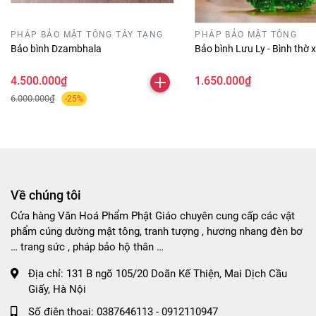
PHÁP BẢO MẬT TÔNG TÂY TẠNG
PHÁP BẢO MẬT TÔNG
Bảo bình Dzambhala
Bảo bình Lưu Ly - Bình thờ x
4.500.000₫
1.650.000₫
6.000.000₫
-25%
Về chúng tôi
Cửa hàng Văn Hoá Phẩm Phật Giáo chuyên cung cấp các vật
phẩm cúng dường mật tông, tranh tượng , hương nhang đèn bơ
… trang sức , pháp bảo hộ thân …
Địa chỉ:
131 B ngõ 105/20 Doãn Kế Thiện, Mai Dịch Cầu
Giấy, Hà Nội
Số điện thoại:
0387646113 - 0912110947