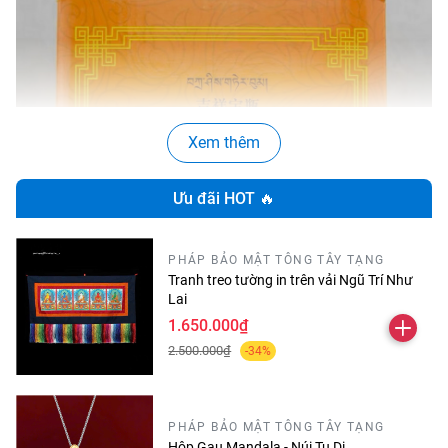
Xem thêm
Ưu đãi HOT 🔥
PHÁP BẢO MẬT TÔNG TÂY TẠNG
Tranh treo tường in trên vải Ngũ Trí Như
Lai
1.650.000₫
2.500.000₫
-34%
PHÁP BẢO MẬT TÔNG TÂY TẠNG
Hộp Gau Mandala - Núi Tu Di