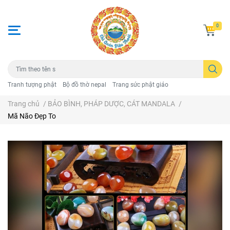
0
Tranh tượng phật
Bộ đồ thờ nepal
Trang sức phật giáo
Trang chủ
/
BẢO BÌNH, PHÁP DƯỢC, CÁT MANDALA
/
Mã Não Đẹp To