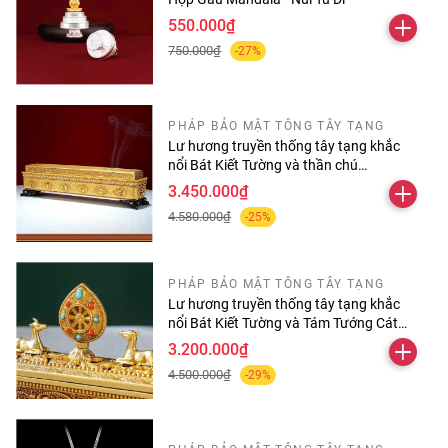
550.000₫
750.000₫
-27%
PHÁP BẢO MẬT TÔNG TÂY TẠNG
Lư hương truyền thống tây tạng khắc
nổi Bát Kiết Tường và thần chú
Omanipadmehums dài 30 cm
3.450.000₫
4.580.000₫
-25%
PHÁP BẢO MẬT TÔNG TÂY TẠNG
Lư hương truyền thống tây tạng khắc
nổi Bát Kiết Tường và Tám Tướng Cát
Tường
3.200.000₫
4.500.000₫
-29%