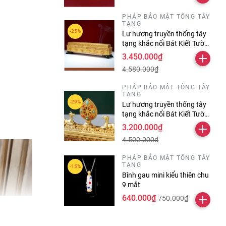
PHÁP BẢO MẬT TÔNG TÂY
TẠNG
Lư hương truyền thống tây
tạng khắc nổi Bát Kiết Tường
và thần chú
3.450.000₫
Omanipadmehums dài 30
4.580.000₫
cm
PHÁP BẢO MẬT TÔNG TÂY
TẠNG
Lư hương truyền thống tây
tạng khắc nổi Bát Kiết Tường
và Tám Tướng Cát Tường
3.200.000₫
4.500.000₫
PHÁP BẢO MẬT TÔNG TÂY
TẠNG
Bình gau mini kiểu thiên chu
9 mắt
640.000₫
750.000₫