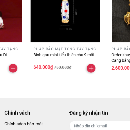
TÂY TẠNG
PHÁP BẢO MẬT TÔNG TÂY TẠNG
PHÁP BẢ
u Di
Bình gau mini kiểu thiên chu 9 mắt
Order khu
Cang bằng
640.000₫
750.000₫
2.600.00
Chính sách
Đăng ký nhận tin
Chính sách bảo mật