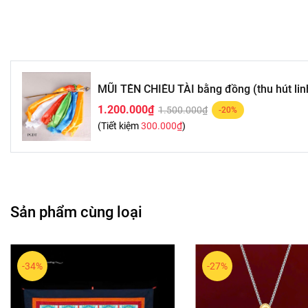
MŨI TÊN CHIÊU TÀI bằng đồng (thu hút linh
1.200.000₫
1.500.000₫
-20%
(Tiết kiệm
300.000₫
)
Sản phẩm cùng loại
-34%
-27%