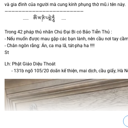
và gia đình của người mà cung kính phụng thờ mũ.i tên này.
———————————————————————
..... ཨོཾ་མ་ཎི་པདྨེ་ཧཱུྃ ....
Trong 42 pháp thủ nhãn Chú Đại Bi có Bảo Tiễn Thủ :
- Nếu muốn được mau gặp các bạn lành, nên cầu nơi tay cầm 
- Chân ngôn rằng: Án, ca mạ lã, tát-phạ ha !!!!
St
Lh: Phật Giáo Diệu Thoát
- 131b ngõ 105/20 doãn kế thiện, mai dịch, cầu giấy, Hà N