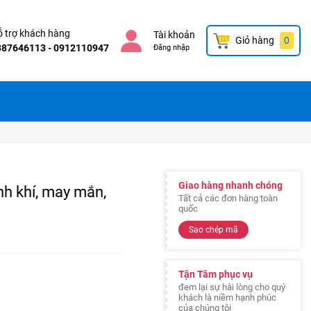
 trợ khách hàng
Tài khoản
Giỏ hàng
0
387646113 - 0912110947
Đăng nhập
Giao hàng nhanh chóng
nh khí, may mắn,
Tất cả các đơn hàng toàn
quốc
Sao chép mã
Tận Tâm phục vụ
đem lại sự hài lòng cho quý
khách là niềm hạnh phúc
của chúng tôi