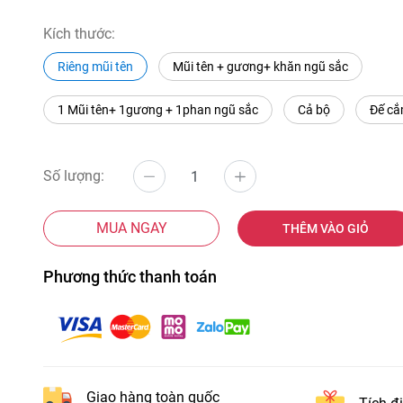
Kích thước:
Riêng mũi tên
Mũi tên + gương+ khăn ngũ sắc
1 Mũi tên+ 1gương + 1phan ngũ sắc
Cả bộ
Đế cắ
Số lượng:
MUA NGAY
THÊM VÀO GIỎ
Phương thức thanh toán
Giao hàng toàn quốc