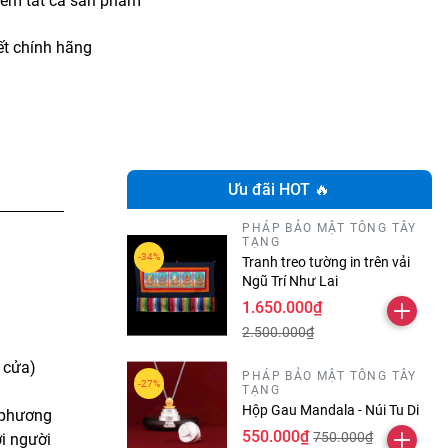
iểm tất cả sản phẩm
t chính hãng
Ưu đãi HOT 🔥
PHÁP BẢO MẬT TÔNG TÂY
TẠNG
Tranh treo tường in trên vải
Ngũ Trí Như Lai
1.650.000₫
2.500.000₫
a cửa)
PHÁP BẢO MẬT TÔNG TÂY
TẠNG
Hộp Gau Mandala - Núi Tu Di
g phương
550.000₫
750.000₫
ới người