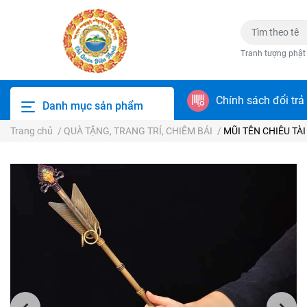
Tranh tượng phật
Chính sách đổi trả
Danh mục sản phẩm
Trang chủ
/
QUÀ TẶNG, TRANG TRÍ, CHIÊM BÁI
/
MŨI TÊN CHIÊU TÀI b