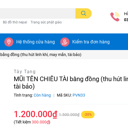
Hỗ
0
Bộ đồ thờ nepal
Trang sức phật giáo
Hệ thống cửa hàng
Kiểm tra đơn hàng
ằng đồng (thu hút linh khí, may mắn, tài bảo)
Tây Tạng
MŨI TÊN CHIÊU TÀI bằng đồng (thu hút li
tài bảo)
Tình trạng:
Còn hàng
|
Mã SKU:
PVN33
1.200.000₫
1.500.000₫
-20%
(Tiết kiệm
300.000₫
)