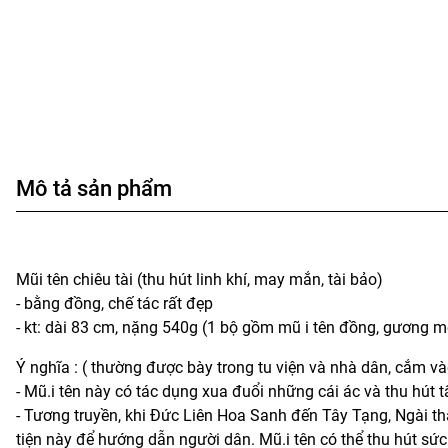
Mô tả sản phẩm
Mũi tên chiêu tài (thu hút linh khí, may mắn, tài bảo)
- bằng đồng, chế tác rất đẹp
- kt: dài 83 cm, nặng 540g (1 bộ gồm mũ i tên đồng, gương 
Ý nghĩa : ( thường được bày trong tu viện và nhà dân, cắm 
- Mũ.i tên này có tác dụng xua đuổi những cái ác và thu hút t
- Tương truyền, khi Đức Liên Hoa Sanh đến Tây Tạng, Ngài t
tiện này để hướng dẫn người dân. Mũ.i tên có thể thu hút sức kh