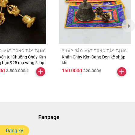
O MẬT TÔNG TÂY TẠNG
PHÁP BẢO MẬT TÔNG TÂY TẠNG
yên tai Chuông Chày Kim
Khăn Chày Kim Cang Đơn kê pháp
 bạc 925 mạ vàng 5 lớp
khí
0₫
150.000₫
3.500.000₫
220.000₫
Fanpage
Đăng ký