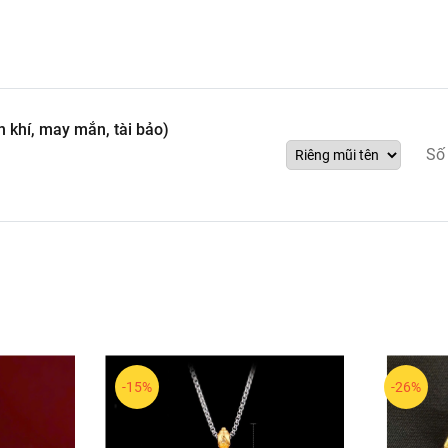
 khí, may mắn, tài bảo)
Số
-15%
-26%