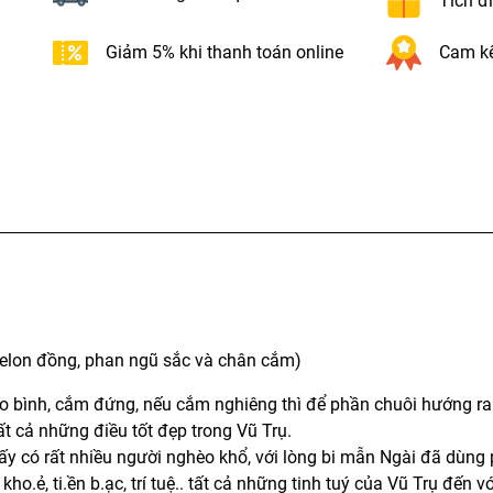
Tích đ
Giảm 5% khi thanh toán online
Cam kế
melon đồng, phan ngũ sắc và chân cắm)
vào bình, cắm đứng, nếu cắm nghiêng thì để phần chuôi hướng r
ất cả những điều tốt đẹp trong Vũ Trụ.
hấy có rất nhiều người nghèo khổ, với lòng bi mẫn Ngài đã dùn
o.ẻ, ti.ền b.ạc, trí tuệ.. tất cả những tinh tuý của Vũ Trụ đến v