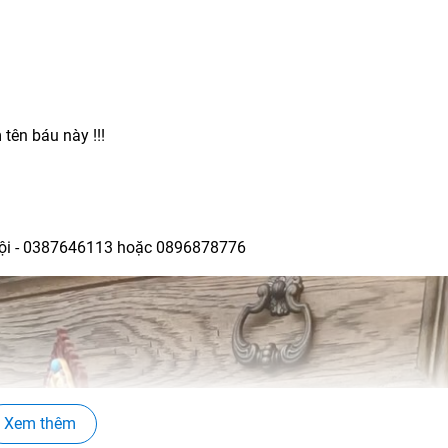
tên báu này !!!
ội -
0387646113
hoặc
0896878776
Xem thêm