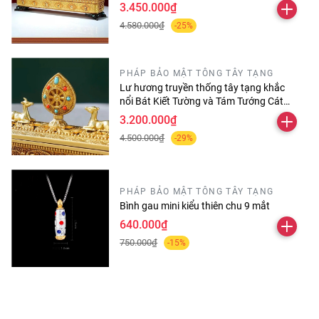
Omanipadmehums dài 30 cm
3.450.000₫
4.580.000₫
-25%
PHÁP BẢO MẬT TÔNG TÂY TẠNG
Lư hương truyền thống tây tạng khắc
nổi Bát Kiết Tường và Tám Tướng Cát
Tường
3.200.000₫
4.500.000₫
-29%
PHÁP BẢO MẬT TÔNG TÂY TẠNG
Bình gau mini kiểu thiên chu 9 mắt
640.000₫
750.000₫
-15%