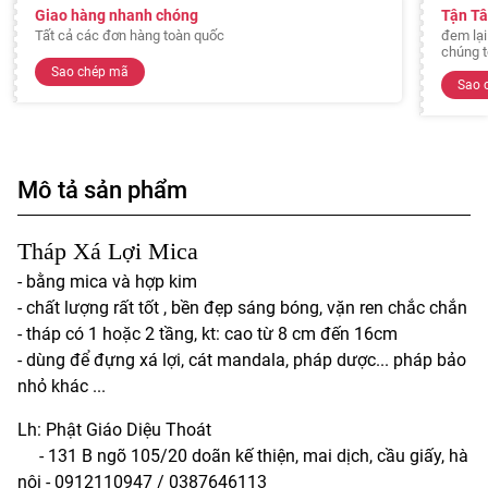
Giao hàng nhanh chóng
Tận T
Tất cả các đơn hàng toàn quốc
đem lại
chúng t
Sao chép mã
Sao 
Mô tả sản phẩm
Tháp Xá Lợi Mica
- bằng mica và hợp kim
- chất lượng rất tốt , bền đẹp sáng bóng, vặn ren chắc chắn
- tháp có 1 hoặc 2 tầng, kt: cao từ 8 cm đến 16cm
- dùng để đựng xá lợi, cát mandala, pháp dược... pháp bảo
nhỏ khác ...
Lh: Phật Giáo Diệu Thoát
- 131 B ngõ 105/20 doãn kế thiện, mai dịch, cầu giấy, hà
nội - 0912110947 / 0387646113