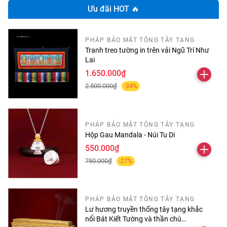
Ưu đãi HOT 🔥
PHÁP BẢO MẬT TÔNG TÂY TẠNG
Tranh treo tường in trên vải Ngũ Trí Như
Lai
1.650.000₫
2.500.000₫
-34%
PHÁP BẢO MẬT TÔNG TÂY TẠNG
Hộp Gau Mandala - Núi Tu Di
550.000₫
750.000₫
-27%
PHÁP BẢO MẬT TÔNG TÂY TẠNG
Lư hương truyền thống tây tạng khắc
nổi Bát Kiết Tường và thần chú