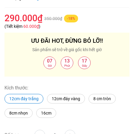
290.000₫
350.000₫
-18%
(Tiết kiệm
60.000₫
)
ƯU ĐÃI HOT, ĐỪNG BỎ LỠ!!
Sản phẩm sẽ trở về giá gốc khi hết giờ
07
13
16
:
:
Giờ
Phút
Giây
Kích thước:
12cm đáy trắng
12cm đáy vàng
8 cm tròn
8cm nhọn
16cm