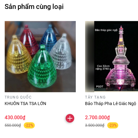
Sản phẩm cùng loại
TRUNG QUỐC
TÂY TẠNG
KHUÔN TSA TSA LỚN
Bảo Tháp Pha Lê Giác Ngộ
430.000₫
2.700.000₫
550.000₫
3.500.000₫
-22%
-23%