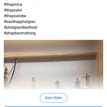
#thapmica
#thapxaloi
#thapxaloibe
#baothapphatgiao
#phatgiaodieuthoat
#phapbaomattong
Xem thêm