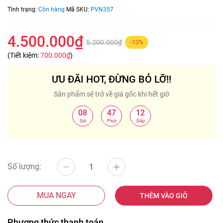
Tình trạng:
Còn hàng
Mã SKU:
PVN357
4.500.000₫
5.200.000₫
-13%
(Tiết kiệm:
700.000₫
)
ƯU ĐÃI HOT, ĐỪNG BỎ LỠ!!
Sản phẩm sẽ trở về giá gốc khi hết giờ
08
47
11
:
:
Giờ
Phút
Giây
Số lượng:
MUA NGAY
THÊM VÀO GIỎ
Phương thức thanh toán