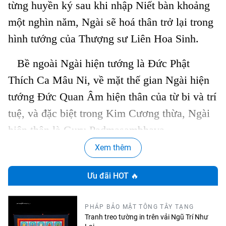
từng huyền ký sau khi nhập Niết bàn khoảng
một nghìn năm, Ngài sẽ hoá thân trở lại trong
hình tướng của Thượng sư Liên Hoa Sinh.
Bề ngoài Ngài hiện tướng là Đức Phật
Thích Ca Mâu Ni, về mặt thế gian Ngài hiện
tướng Đức Quan Âm hiện thân của từ bi và trí
tuệ, và đặc biệt trong Kim Cương thừa, Ngài
hiện thân là Guru Padmasambhava.
Xem thêm
Vì muốn độ hữu tình chúng sinh phát sinh
chính tín và nhanh chóng đạt đến quả vị Phật
Ưu đãi HOT 🔥
nên Ngài thị hiện ở thế giới Ta bà với danh
hiệu là PEMA JUNG NE. Thượng sư Liên
PHÁP BẢO MẬT TÔNG TÂY TẠNG
Tranh treo tường in trên vải Ngũ Trí Như
Hoa Sinh có rất nhiều hoá thân, như ba hoá