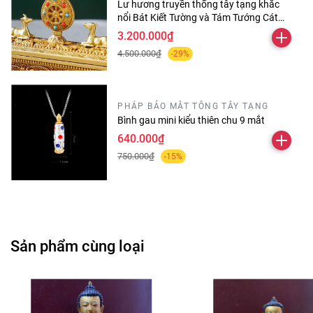
Lư hương truyền thống tây tạng khắc
lục về các phép tu học hành trì. Tương truyền
nổi Bát Kiết Tường và Tám Tướng Cát
Tường
Ngài đản sinh từ hoa sen nơi hồ Liên Hoa, tại
3.200.000₫
4.500.000₫
-29%
miền linh địa Orgyen (Ô-trượng-na).
Lh: Phật Giáo Diệu Thoát
PHÁP BẢO MẬT TÔNG TÂY TẠNG
Bình gau mini kiểu thiên chu 9 mắt
- ĐC: 131 B ngõ 105/20 doãn kế thiện,
640.000₫
mai dịch, cầu giấy, hà nội
750.000₫
-15%
- SĐT:
0387646113
hoặc
0912110947
Sản phẩm cùng loại