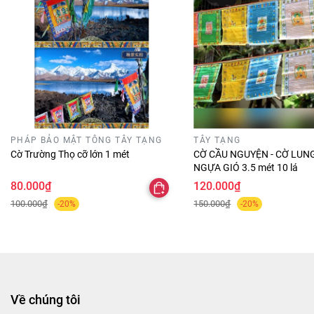
PHÁP BẢO MẬT TÔNG TÂY TẠNG
TÂY TẠNG
Cờ Trường Thọ cỡ lớn 1 mét
CỜ CẦU NGUYỆN - CỜ LUN
NGỰA GIÓ 3.5 mét 10 lá
80.000₫
120.000₫
100.000₫
150.000₫
-20%
-20%
Về chúng tôi