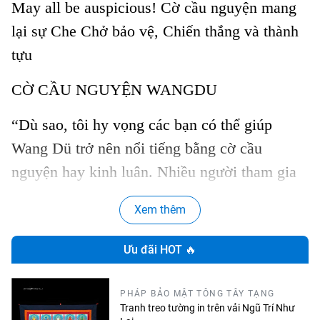
May all be auspicious! Cờ cầu nguyện mang
lại sự Che Chở bảo vệ, Chiến thắng và thành
tựu
CỜ CẦU NGUYỆN WANGDU
“Dù sao, tôi hy vọng các bạn có thể giúp
Wang Dü trở nên nổi tiếng bằng cờ cầu
nguyện hay kinh luân. Nhiều người tham gia
vào các hoạt động từ thiện. Thành thật mà nói,
Xem thêm
rất nhiều trong số tiền này không được dùng
hiệu quả. Mặc dù những người này rất hào
Ưu đãi HOT 🔥
phóng, nhiều nỗ lực của họ không hiệu quả
với sự giác ngộ của họ hay việc xiển dương
PHÁP BẢO MẬT TÔNG TÂY TẠNG
Tranh treo tường in trên vải Ngũ Trí Như
Giáo Pháp. Nếu những người này có thể dành