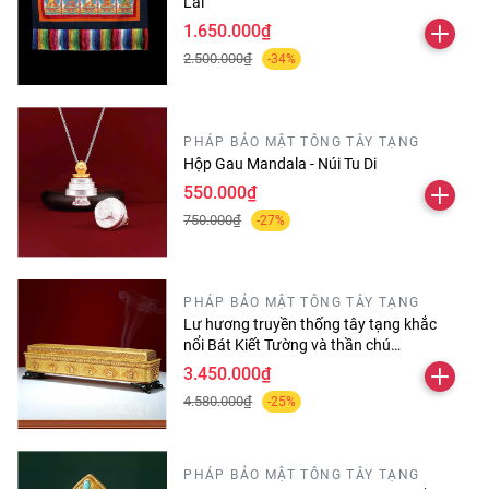
Lai
tiền cho cờ cầu nguyện hay kinh luân Wang
1.650.000₫
Dü, thân và tâm của họ sẽ trở nên tự do hơn
2.500.000₫
-34%
và nhiều chướng ngại của họ sẽ được tiêu trừ,
và nó còn giúp Giáo Pháp trở nên hưng
PHÁP BẢO MẬT TÔNG TÂY TẠNG
Hộp Gau Mandala - Núi Tu Di
thịnh.”
550.000₫
WANG DÜ "ĐÁM MÂY BAN TẶNG ĐẠI
750.000₫
-27%
ÂN PHƯỚC"
PHÁP BẢO MẬT TÔNG TÂY TẠNG
Lư hương truyền thống tây tạng khắc
nổi Bát Kiết Tường và thần chú
Omanipadmehums dài 30 cm
3.450.000₫
4.580.000₫
-25%
PHÁP BẢO MẬT TÔNG TÂY TẠNG