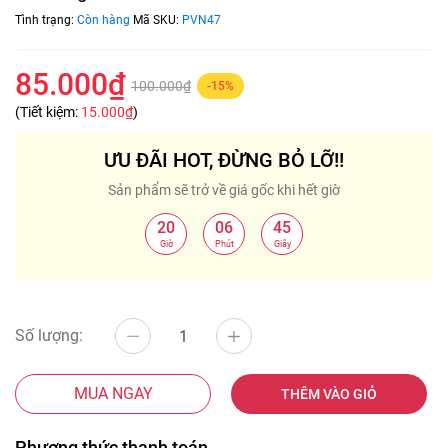
Tình trạng:
Còn hàng
Mã SKU:
PVN47
85.000₫
100.000₫
-15%
(Tiết kiệm:
15.000₫
)
ƯU ĐÃI HOT, ĐỪNG BỎ LỠ!!
Sản phẩm sẽ trở về giá gốc khi hết giờ
20
06
44
:
:
Giờ
Phút
Giây
Số lượng:
MUA NGAY
THÊM VÀO GIỎ
Phương thức thanh toán