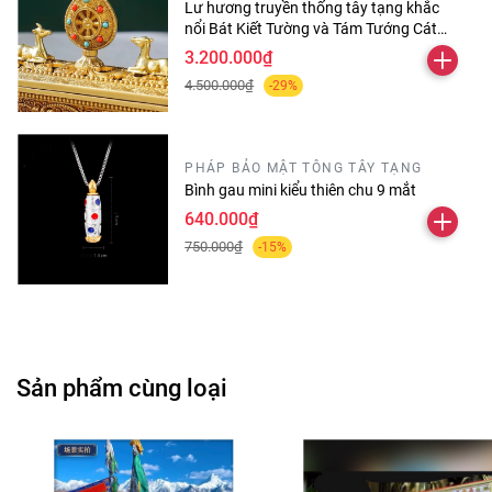
Lư hương truyền thống tây tạng khắc
nổi Bát Kiết Tường và Tám Tướng Cát
Tường
3.200.000₫
4.500.000₫
-29%
PHÁP BẢO MẬT TÔNG TÂY TẠNG
Bình gau mini kiểu thiên chu 9 mắt
640.000₫
750.000₫
-15%
Sản phẩm cùng loại