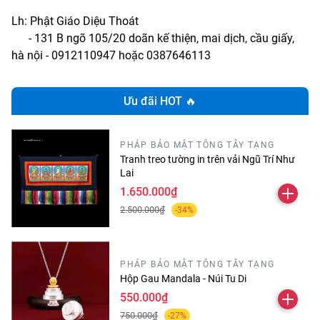
Lh: Phật Giáo Diệu Thoát
- 131 B ngõ 105/20 doãn kế thiện, mai dịch, cầu giấy,
hà nội - 0912110947 hoặc 0387646113
Ưu đãi HOT 🔥
PHÁP BẢO MẬT TÔNG TÂY TẠNG
Tranh treo tường in trên vải Ngũ Trí Như
Lai
1.650.000₫
2.500.000₫
-34%
PHÁP BẢO MẬT TÔNG TÂY TẠNG
Hộp Gau Mandala - Núi Tu Di
550.000₫
750.000₫
-27%