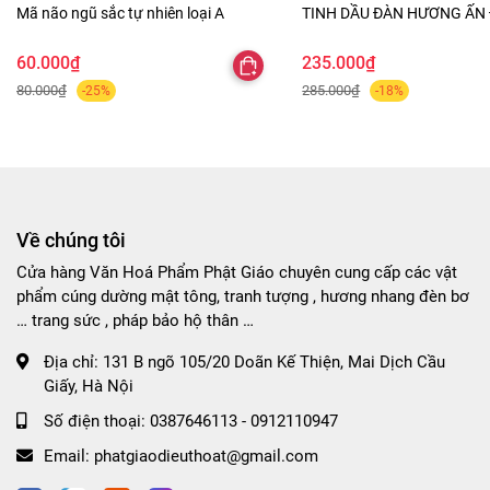
Mã não ngũ sắc tự nhiên loại A
TINH DẦU ĐÀN HƯƠNG ẤN
60.000₫
235.000₫
80.000₫
285.000₫
-25%
-18%
Về chúng tôi
Cửa hàng Văn Hoá Phẩm Phật Giáo chuyên cung cấp các vật
phẩm cúng dường mật tông, tranh tượng , hương nhang đèn bơ
… trang sức , pháp bảo hộ thân …
Địa chỉ:
131 B ngõ 105/20 Doãn Kế Thiện, Mai Dịch Cầu
Giấy, Hà Nội
Số điện thoại:
0387646113 - 0912110947
Email:
phatgiaodieuthoat@gmail.com