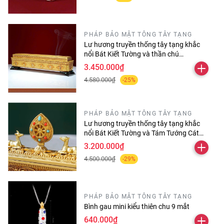
PHÁP BẢO MẬT TÔNG TÂY TẠNG
Lư hương truyền thống tây tạng khắc
nổi Bát Kiết Tường và thần chú
Omanipadmehums dài 30 cm
3.450.000₫
4.580.000₫
-25%
PHÁP BẢO MẬT TÔNG TÂY TẠNG
Lư hương truyền thống tây tạng khắc
nổi Bát Kiết Tường và Tám Tướng Cát
Tường
3.200.000₫
4.500.000₫
-29%
PHÁP BẢO MẬT TÔNG TÂY TẠNG
Bình gau mini kiểu thiên chu 9 mắt
640.000₫