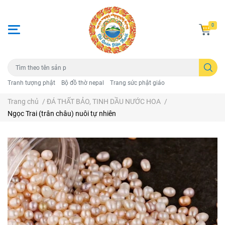
0
Tranh tượng phật
Bộ đồ thờ nepal
Trang sức phật giáo
Trang chủ
/
ĐÁ THẤT BẢO, TINH DẦU NƯỚC HOA
/
Ngọc Trai (trân châu) nuôi tự nhiên