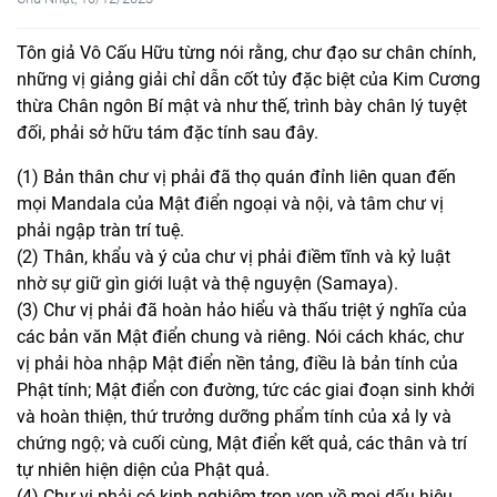
Tôn giả Vô Cấu Hữu từng nói rằng, chư đạo sư chân chính,
những vị giảng giải chỉ dẫn cốt tủy đặc biệt của Kim Cương
thừa Chân ngôn Bí mật và như thế, trình bày chân lý tuyệt
đối, phải sở hữu tám đặc tính sau đây.
(1) Bản thân chư vị phải đã thọ quán đỉnh liên quan đến
mọi Mandala của Mật điển ngoại và nội, và tâm chư vị
phải ngập tràn trí tuệ.
(2) Thân, khẩu và ý của chư vị phải điềm tĩnh và kỷ luật
nhờ sự giữ gìn giới luật và thệ nguyện (Samaya).
(3) Chư vị phải đã hoàn hảo hiểu và thấu triệt ý nghĩa của
các bản văn Mật điển chung và riêng. Nói cách khác, chư
vị phải hòa nhập Mật điển nền tảng, điều là bản tính của
Phật tính; Mật điển con đường, tức các giai đoạn sinh khởi
và hoàn thiện, thứ trưởng dưỡng phẩm tính của xả ly và
chứng ngộ; và cuối cùng, Mật điển kết quả, các thân và trí
tự nhiên hiện diện của Phật quả.
(4) Chư vị phải có kinh nghiệm trọn vẹn về mọi dấu hiệu