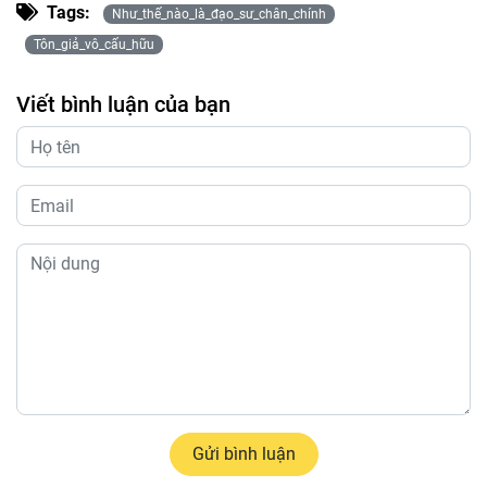
Tags:
Như_thế_nào_là_đạo_sư_chân_chính
Tôn_giả_vô_cấu_hữu
Viết bình luận của bạn
Gửi bình luận