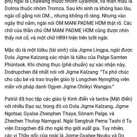
phụ ngài là Lhawang thuộc nhóm Gyalthok, và thân mẫu là
Dolma thuộc nhóm Tromza. Sau khi sinh ra không bao lâu,
ngài cố gắng nói OM.., nhưng không rõ ràng. Nhưng vào
ngày thứ năm, ngài nói OM MANI PADME HŪM thật rõ. Các
chữ của thần chú OM MANI PADME HŪM cũng được nhìn
thấy nơi cổ, và một chữ HRīH hiện trên lưỡi ngài.
Mặc dù là một tülku (tái sinh) của Jigme Lingpa, ngài được
Dola Jigme Kalzang xác nhận là tülku của Palge Samten
Phüntsok. Khi chứng thực (phê chuẩn) sự xác nhận này,
Dodrupchen đệ nhất nói với Jigme Kalzang: “Ta phó chúc
cho cậu bé và trao truyền giáo lý Longchen Nyingthig viên
mãn với pháp danh Ogyen Jigme Chökyi Wangpo.”
Patrül đã học tập các giáo lý Kinh điển và tantra (Mật điển)
với nhiều Đạo sư, trong đó có Dola Jigme Kalzang, Jigme
Ngotsar, Gyalse Zhenphen Thaye, Sönam Palge, và
Zhechen Thutop Namgyal. Ngài Sengtruk Pema Tashi ở Tu
viện Dzogchen đã cho ngài thọ giới xuất gia. Tuy nhiên,
các vị Thầy gốc của ngài là Jigme Gyalwe Nyuku và Do