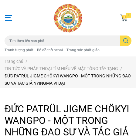
0
Tranh tượng phật
Bộ đồ thờ nepal
Trang sức phật giáo
Trang chủ
/
TIN TỨC VÀ PHÁP THOẠI TÌM HIỂU VỀ MẬT TÔNG TÂY TẠNG
/
ĐỨC PATRÜL JIGME CHÖKYI WANGPO - MỘT TRONG NHỮNG ĐẠO
SƯ VÀ TÁC GIẢ NYINGMA VĨ ĐẠI
ĐỨC PATRÜL JIGME CHÖKYI
WANGPO - MỘT TRONG
NHỮNG ĐẠO SƯ VÀ TÁC GIẢ