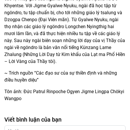
Khyentse. Với Jigme Gyalwe Nyuku, ngài đã học tập từ
ngöndro, tu tập chuẩn bị, cho tới những giáo lý tsalung và
Dzogpa Chenpo (Đại Viên mãn). Từ Gyalwe Nyuku, ngài
thọ nhận các giáo lý ngöndro Longchen Nyingthig hai
mươi lăm lần, và đã thực hiện nhiều tu tập về các giáo lý
này. Sau này ngài biên soạn những lời dạy của vị Thầy của
ngài về ngöndro là bản văn nổi tiếng Künzang Lame
Zhalung (Những Lời Dạy từ Kim khẩu của Lạt ma Phổ Hiền
– Lời Vàng của Thầy tôi).
~ Trích nguồn “Các đạo sư của sự thiền định và những
điều huyền diệu”
Tôn ảnh: Đức Patrul Rinpoche Ogyen Jigme Lingpa Chökyi
Wangpo
Viết bình luận của bạn