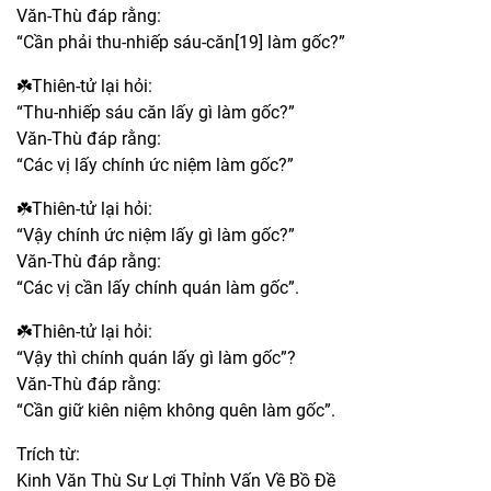
Văn-Thù đáp rằng:
“Cần phải thu-nhiếp sáu-căn[19] làm gốc?”
☘️Thiên-tử lại hỏi:
“Thu-nhiếp sáu căn lấy gì làm gốc?”
Văn-Thù đáp rằng:
“Các vị lấy chính ức niệm làm gốc?”
☘️Thiên-tử lại hỏi:
“Vậy chính ức niệm lấy gì làm gốc?”
Văn-Thù đáp rằng:
“Các vị cần lấy chính quán làm gốc”.
☘️Thiên-tử lại hỏi:
“Vậy thì chính quán lấy gì làm gốc”?
Văn-Thù đáp rằng:
“Cần giữ kiên niệm không quên làm gốc”.
Trích từ:
Kinh Văn Thù Sư Lợi Thỉnh Vấn Về Bồ Đề