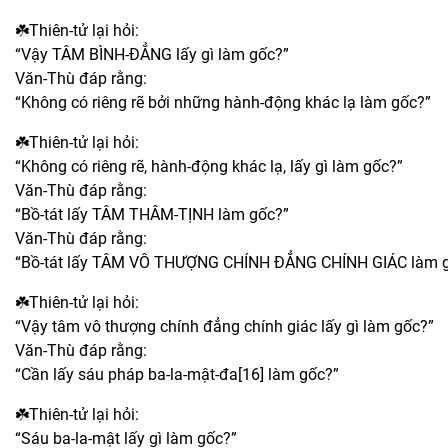
☘️Thiên-tử lại hỏi:
“Vậy TÂM BÌNH-ĐẲNG lấy gì làm gốc?”
Văn-Thù đáp rằng:
“Không có riêng rẽ bởi những hành-động khác lạ làm gốc?”
☘️Thiên-tử lại hỏi:
“Không có riêng rẽ, hành-động khác lạ, lấy gì làm gốc?”
Văn-Thù đáp rằng:
“Bồ-tát lấy TÂM THÂM-TỊNH làm gốc?”
Văn-Thù đáp rằng:
“Bồ-tát lấy TÂM VÔ THƯỢNG CHÍNH ĐẲNG CHÍNH GIÁC làm 
☘️Thiên-tử lại hỏi:
“Vậy tâm vô thượng chính đẳng chính giác lấy gì làm gốc?”
Văn-Thù đáp rằng:
“Cần lấy sáu pháp ba-la-mật-đa[16] làm gốc?”
☘️Thiên-tử lại hỏi:
“Sáu ba-la-mật lấy gì làm gốc?”