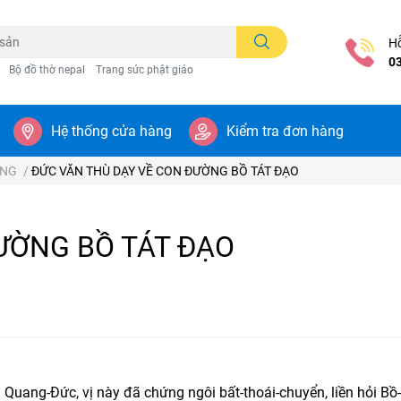
Hỗ
0
Bộ đồ thờ nepal
Trang sức phật giáo
Hệ thống cửa hàng
Kiểm tra đơn hàng
ẠNG
/
ĐỨC VĂN THÙ DẠY VỀ CON ĐƯỜNG BỒ TÁT ĐẠO
ƯỜNG BỒ TÁT ĐẠO
h Quang-Đức, vị này đã chứng ngôi bất-thoái-chuyển, liền hỏi Bồ