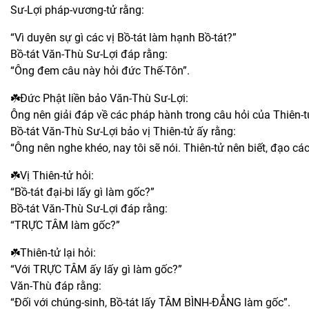
Sư-Lợi pháp-vương-tử rằng:
“Vì duyên sự gì các vị Bồ-tát làm hạnh Bồ-tát?”
Bồ-tát Văn-Thù Sư-Lợi đáp rằng:
“Ông đem câu này hỏi đức Thế-Tôn”.
☘️Đức Phật liền bảo Văn-Thù Sư-Lợi:
Ông nên giải đáp về các pháp hành trong câu hỏi của Thiên-
Bồ-tát Văn-Thù Sư-Lợi bảo vị Thiên-tử ấy rằng:
“Ông nên nghe khéo, nay tôi sẽ nói. Thiên-tử nên biết, đạo các
☘️Vị Thiên-tử hỏi:
“Bồ-tát đại-bi lấy gì làm gốc?”
Bồ-tát Văn-Thù Sư-Lợi đáp rằng:
“TRỰC TÂM làm gốc?”
☘️Thiên-tử lại hỏi:
“Với TRỰC TÂM ấy lấy gì làm gốc?”
Văn-Thù đáp rằng:
“Đối với chúng-sinh, Bồ-tát lấy TÂM BÌNH-ĐẲNG làm gốc”.