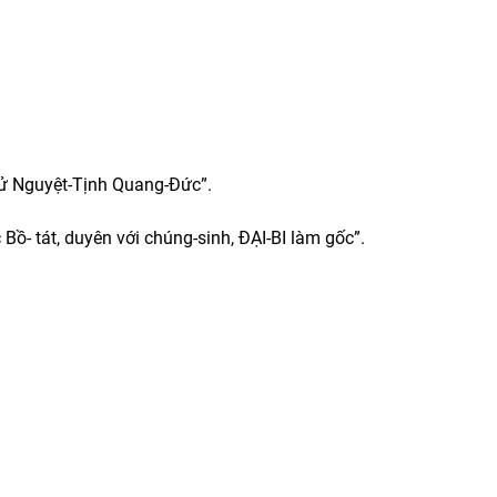
tử Nguyệt-Tịnh Quang-Đức”.
 Bồ- tát, duyên với chúng-sinh, ĐẠI-BI làm gốc”.