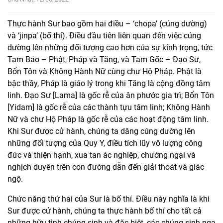
Thực hành Sur bao gồm hai điều – ‘chopa’ (cúng dường)
và ‘jinpa’ (bố thí). Điều đầu tiên liên quan đến việc cúng
dường lên những đối tượng cao hơn của sự kính trọng, tức
Tam Bảo – Phật, Pháp và Tăng, và Tam Gốc – Đạo Sư,
Bổn Tôn và Không Hành Nữ cùng chư Hộ Pháp. Phật là
bậc thầy, Pháp là giáo lý trong khi Tăng là cộng đồng tâm
linh. Đạo Sư [Lama] là gốc rễ của ân phước gia trì; Bổn Tôn
[Yidam] là gốc rễ của các thành tựu tâm linh; Không Hành
Nữ và chư Hộ Pháp là gốc rễ của các hoạt động tâm linh.
Khi Sur được cử hành, chúng ta dâng cúng dường lên
những đối tượng của Quy Y, điều tích lũy vô lượng công
đức và thiện hạnh, xua tan ác nghiệp, chướng ngại và
nghịch duyên trên con đường dẫn đến giải thoát và giác
ngộ.
Chức năng thứ hai của Sur là bố thí. Điều này nghĩa là khi
Sur được cử hành, chúng ta thực hành bố thí cho tất cả
những hữu tình chúng sinh và đặc biệt, các chúng sinh ngạ