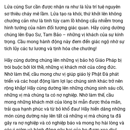
Lửa cúng Sur cần được nhận ra như là lửa trí tuệ nguyên
sơ thiêu cháy mê lầm. Lửa tạo ra khói, thứ khởi lên không
chướng cản như là tinh túy cam lồ không cấu nhiễm trong
hình tướng của năm đối tượng giác quan. Hãy cúng dường
chúng lên Đạo Sư, Tam Bảo – những vị khách của sự kính
trọng. Cầu mong hành động này đem đến giác ngộ nhờ sự
tích lũy các tư lương và tịnh hóa che chướng!
Hãy cúng dường chúng lên những vị bảo hộ Giáo Pháp bị
trói buộc bởi lời thề, những vị khách mời của công đức.
Nhờ làm thế, cầu mong chư vị giúp giáo lý Phật Đà phát
triển và các hoạt động làm lợi lạc chúng sinh khác trở nên
rộng khắp! Hãy cúng dường lên những chúng sinh sáu cõi,
những vị mà chúng ta có nợ nghiệp. Nhờ làm thế, cầu
mong những khách mời của lòng bi mẫn được thỏa mãn,
trải qua hạnh phúc và từ bỏ khổ đau! Hãy hiến dâng những
món cúng dường này lên tất cả những vị mà chúng ta đã
gây ra nợ nghiệp và có nghiệp báo và mong họ hài lòng và
các ý niệm và hành động gây hại của họ được xoa dịu!