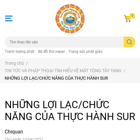
0
Tranh tượng phật
Bộ đồ thờ nepal
Trang sức phật giáo
Trang chủ
/
TIN TỨC VÀ PHÁP THOẠI TÌM HIỂU VỀ MẬT TÔNG TÂY TẠNG
/
NHỮNG LỢI LẠC/CHỨC NĂNG CỦA THỰC HÀNH SUR
NHỮNG LỢI LẠC/CHỨC
NĂNG CỦA THỰC HÀNH SUR
Chiquan
Chủ Nhật, 12/06/2022