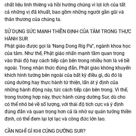
chất liệu linh thiêng và hồi hướng chúng vì lợi ích của tất
cả những vị đã khuất, bao gồm những người gần gũi và
thân thương của chúng ta.
SỬ DỤNG SỨC MẠNH THIỀN ĐỊNH CỦA TÂM TRONG THỰC
HÀNH SUR
Phật giáo được gọi là ‘Nang Dong Rig Pa”, ngành khoa học
của tâm. Như thế, Phật giáo nhấn mạnh tầm quan trọng
vào thái độ hay cách tiếp cận bên trong nhiều hơn là vẻ bề
ngoài. Trong nhận thức đúng đắn, Phật giáo không khuyến
khích hình tướng bên ngoài của bất kỳ điều gì, dù đó là
cúng dường hay thực hành từ thiện, lấn át ý định của
những hành động này, tức cách tiếp cận bên trong. Vì thế,
trong trường hợp này, thực hành cúng dường Sur, dù cho
có thể nhỏ bé về số lượng, với thái độ tích cực và ý định
đúng đắn và quan trọng hơn cả là nhờ sự quán tưởng thiền
định, có thể đem lại lợi lạc và công đức lớn lao.
CẦN NGHĨ GÌ KHI CÚNG DƯỜNG SUR?