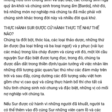
quỷ ăn-khói và chúng sinh trong trung ấm [Bardo], nhờ đó,
trả những món nợ nghiệp mà chúng ta đã mắc phải với
chúng sinh khác trong đời này và nhiều đời quá khứ.
THỰC HÀNH SUR ĐƯỢC CỬ HÀNH THỰC TẾ NHƯ THẾ
NÀO?
Chúng ta đốt bột, thóc lúa, các loại thảo dược, những thứ
ăn được (ba loại trắng và ba loại ngọt) và y phục (vải lục
các màu) trong lửa cháy đượm và cùng với đó, một lời cầu
nguyện Sur đặc biệt được tụng đọc, trong đó, chúng ta
được dẫn dắt trong thiền định/quán tưởng về việc nhân lên
những đối tượng giác quan/lạc thú như các đám mây trên
trời và sau đấy, cúng dường các đối tượng siêu việt hơn
gồm chư vị cao quý và cũng thực hành bố thí cho tất cả
hữu tình chúng sinh nói chung và đặc biệt, những vị có mối
nợ nghiệp với chúng ta.
Nếu Sur được cử hành vì những người đã khuất, người ta
có thể thêm vào đồ cúng Sur những viên cam lồ và các